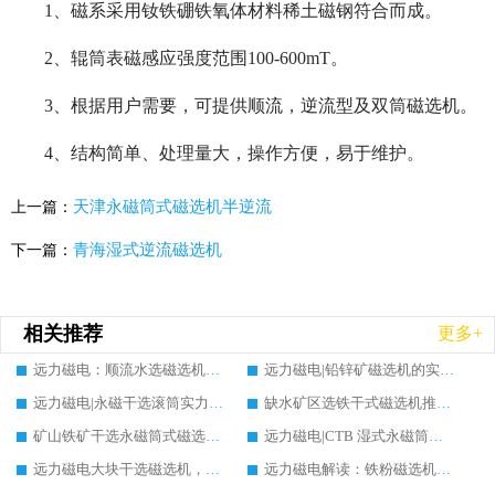
1、磁系采用钕铁硼铁氧体材料稀土磁钢符合而成。
2、辊筒表磁感应强度范围100-600mT。
3、根据用户需要，可提供顺流，逆流型及双筒磁选机。
4、结构简单、处理量大，操作方便，易于维护。
天津永磁筒式磁选机半逆流
上一篇：
青海湿式逆流磁选机
下一篇：
相关推荐
更多+
远力磁电：顺流水选磁选机实力生产厂家实测对比推荐，价格及案例分析
远力磁电|铅锌矿磁选机的实力生产厂家推荐，案例分析
远力磁电|永磁干选滚筒实力生产厂家推荐，多维度筛选指南与案例分析
缺水矿区选铁干式磁选机推荐实力生产厂家案例分析|远力磁电
矿山铁矿干选永磁筒式磁选机铁矿精选推荐，实力生产厂家远力磁电现场案例分享
远力磁电|CTB 湿式永磁筒式磁选机铁矿精选推荐实力生产厂家
远力磁电大块干选磁选机，实力厂家设备能否提升矿石品位?行业趋势、厂家调研全解析
远力磁电解读：铁粉磁选机能否提升品位?原理、行情与行业调研参考