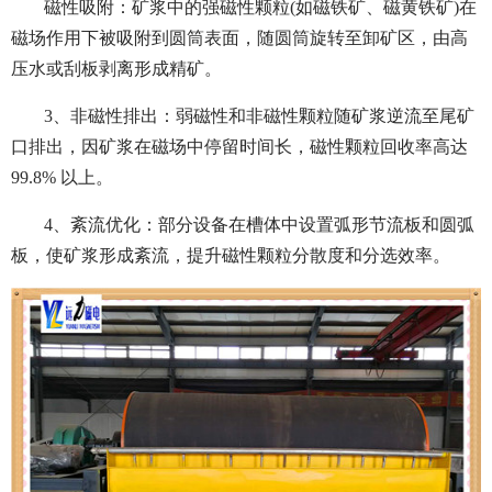
磁性吸附：矿浆中的强磁性颗粒(如磁铁矿、磁黄铁矿)在
磁场作用下被吸附到圆筒表面，随圆筒旋转至卸矿区，由高
压水或刮板剥离形成精矿。
3、非磁性排出：弱磁性和非磁性颗粒随矿浆逆流至尾矿
口排出，因矿浆在磁场中停留时间长，磁性颗粒回收率高达
99.8% 以上。
4、紊流优化：部分设备在槽体中设置弧形节流板和圆弧
板，使矿浆形成紊流，提升磁性颗粒分散度和分选效率。