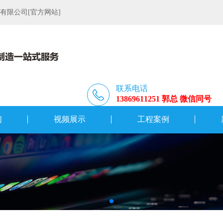
限公司[官方网站]
联系电话
13869611251 郭总 微信同号
们
视频展示
工程案例