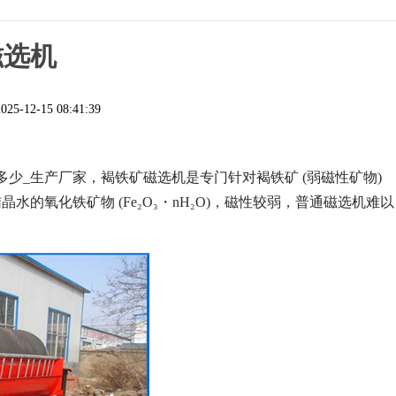
磁选机
2025-12-15 08:41:39
少_生产厂家，褐铁矿磁选机是专门针对褐铁矿 (弱磁性矿物)
氧化铁矿物 (Fe₂O₃・nH₂O)，磁性较弱，普通磁选机难以