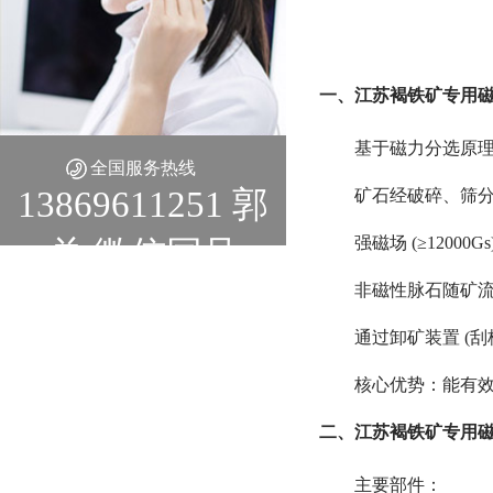
一、江苏褐铁矿专用磁
基于磁力分选原
全国服务热线
13869611251 郭
矿石经破碎、筛分至
强磁场 (≥1200
总 微信同号
非磁性脉石随矿
通过卸矿装置 (
核心优势：能有效捕捉
二、江苏褐铁矿专用磁
主要部件：