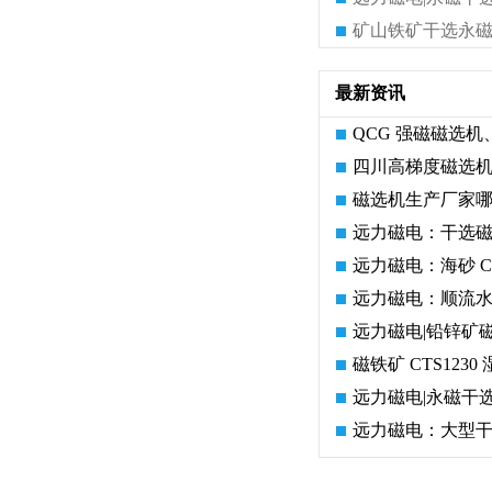
最新资讯
QCG 强磁磁选
四川高梯度磁选机
磁选机生产厂家哪
远力磁电：干选
远力磁电：海砂 
远力磁电：顺流
远力磁电|铅锌矿
?远力
2026选购永磁磁选机厂家要注
平板磁选机
磁铁矿 CTS12
远力磁电|永磁干
?
意什么?厂家真实案例有参考
远力磁电：大型干
吗?