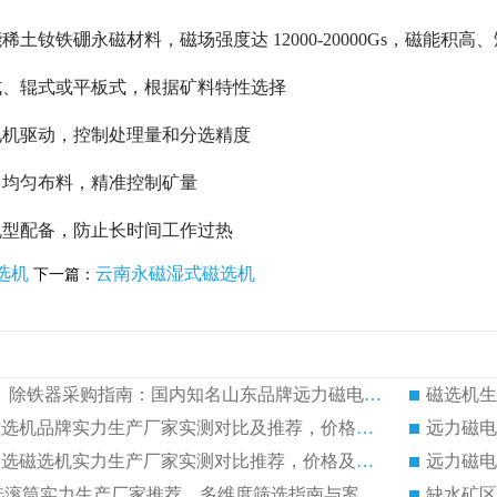
土钕铁硼永磁材料，磁场强度达 12000-20000Gs，磁能积高
式、辊式或平板式，根据矿料特性选择
电机驱动，控制处理量和分选精度
：均匀布料，精准控制矿量
机型配备，防止长时间工作过热
选机
云南永磁湿式磁选机
下一篇：
QCG 强磁磁选机、除铁器采购指南：国内知名山东品牌远力磁电厂家推荐
磁选机生
远力磁电：干选磁选机品牌实力生产厂家实测对比及推荐，价格及案例分析
远力磁电：顺流水选磁选机实力生产厂家实测对比推荐，价格及案例分析
远力磁电
远力磁电|永磁干选滚筒实力生产厂家推荐，多维度筛选指南与案例分析
缺水矿区