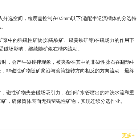
分选空间，粒度需控制在0.5mm以下(适配半逆流槽体的分选特
果。
矿浆中的强磁性矿物(如磁铁矿、磁黄铁矿等)在磁场力的作用下
)不受磁场影响，继续随矿浆在槽内流动。
旋转时，会产生磁搅拌现象，被夹杂在其中的非磁性脉石在翻动中
环流，非磁性矿物随矿浆沿与滚筒旋转方向相反的方向流动，最终
)时，磁性矿物失去磁场吸引力，在卸矿水管喷出的冲洗水流和重
卸矿，确保筒体表面无残留磁性矿物，实现连续分选作业。
更多+