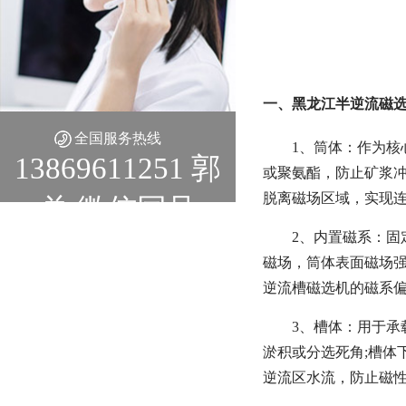
一、黑龙江半逆流磁选
全国服务热线
1、筒体：作为核
13869611251 郭
或聚氨酯，防止矿浆
脱离磁场区域，实现
总 微信同号
2、内置磁系：
磁场，筒体表面磁场强
逆流槽磁选机的磁系偏角
3、槽体：用于承
淤积或分选死角;槽
逆流区水流，防止磁