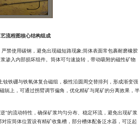
工艺流程图核心结构组成
焊而成，严禁使用碳钢，避免出现磁短路现象;筒体表面常包裹耐磨橡胶
矿浆渗入内部损坏组件。筒体可匀速旋转，带动吸附的磁性矿物
土钕铁硼与铁氧体复合磁组，极性沿圆周交替排列，形成渐变强
安装在磁轭上，可通过拐臂调节偏角，优化精矿与尾矿的分离效果，半
半逆”的流动特性，确保矿浆均匀分布、稳定环流，避免出现矿浆
部对应筒体位置设有精矿收集槽，部分槽体配备泛水器，可泛起