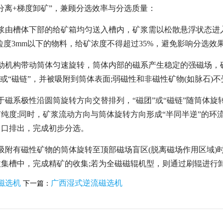
分离+梯度卸矿”，兼顾分选效率与分选质量：
浆由槽体下部的给矿箱均匀送入槽内，矿浆需以松散悬浮状态进入
粒度3mm以下的物料，给矿浓度不得超过35%，避免影响分选效
动机构带动筒体匀速旋转，筒体内部的磁系产生稳定的强磁场，
”或“磁链”，并被吸附到筒体表面;弱磁性和非磁性矿物(如脉石
于磁系极性沿圆筒旋转方向交替排列，“磁团”或“磁链”随筒体
纯度;同时，矿浆流动方向与筒体旋转方向形成“半同半逆”的
出口排出，完成初步分选。
吸附有磁性矿物的筒体旋转至顶部磁场盲区(脱离磁场作用区域
收集槽中，完成精矿的收集;若为全磁磁辊机型，则通过刷辊进行
磁选机
广西湿式逆流磁选机
下一篇：