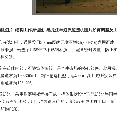
机图片_结构工作原理图_黑龙江半逆流磁选机图片如何调整及
心分选部件，通常采用2-3mm厚的无磁不锈钢(304/316)卷
冲刷磨损，端盖采用铸铝或不锈钢材质，并配备密封装置，防止
连续分选。
固定在筒体内部，不随筒体旋转，是产生磁场的核心部件。常用稀
度通常为120-300mT，精细精选机型可达400mT以上;磁系
通常为15°~20°。
载矿浆，采用耐磨钢板焊接而成，槽体形状设计适配矿浆“半同
体下部设有给矿箱，用于均匀送入矿浆，底部设有尾矿排出口，顶
性矿物沉淀。