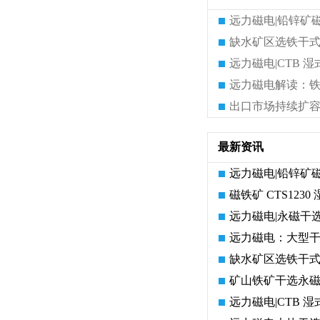
远力磁电|铅锌矿
缺水矿区选铁干式
远力磁电|CTB
最新资讯
远力磁电|铅锌矿
磁铁矿 CTS12
远力磁电|永磁干
远力磁电：大型干
缺水矿区选铁干式
矿山铁矿干选永
远力磁电|CTB
?远力
2026选购永磁磁选机厂家要注
平板磁选机