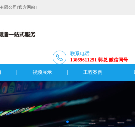
限公司[官方网站]
联系电话
13869611251 郭总 微信同号
们
视频展示
工程案例