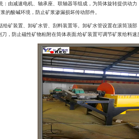
统：由减速电机、轴承座、联轴器等组成，为筒体旋转提供动力，确保筒
矿浆的酸碱环境，防止矿浆渗漏损坏传动部件。
包括给矿装置、卸矿水管、刮料装置等。卸矿水管设置在滚筒顶部
刮刀，防止磁性矿物粘附在筒体表面;给矿装置可调节矿浆给料