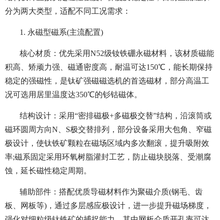
分为两大类型，适配不同工况需求：
1. 永磁型磁系(主流配置)
核心材质：优先采用N52级钕铁硼永磁材料，该材质磁能
积高、矫顽力强、磁通密度高，耐温可达150℃，能长期保持
稳定的强磁性，是钛矿强磁磁选机的首选磁材，部分高温工
况可选用居里温度达350℃的钐钴磁体。
结构设计：采用“密排磁极+多磁极交替”结构，沿滚筒或
磁环圆周方向N、S极交替排列，部分设备采用大包角、窄磁
极设计，使钛铁矿颗粒在磁场区域内多次翻滚，提升吸附效
率;磁系固定采用环氧树脂灌封工艺，防止磁块脱落、受潮腐
蚀，延长磁性稳定周期。
辅助部件：搭配优质导磁材料作为聚磁介质(钢毛、齿
板、网板等)，通过多层感应极设计，进一步提升磁场梯度，
强化对细粒级钛铁矿的捕捉能力，其中网板介质开孔率可达