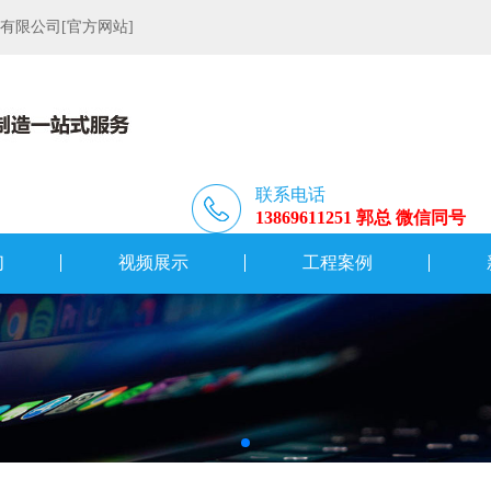
限公司[官方网站]
联系电话
13869611251 郭总 微信同号
们
视频展示
工程案例