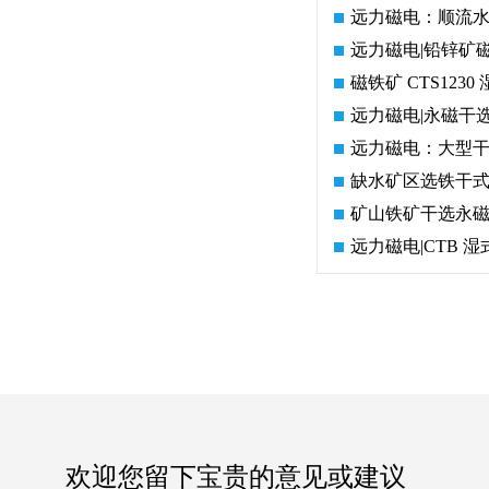
远力磁电：顺流
远力磁电|铅锌矿
磁铁矿 CTS12
远力磁电|永磁干
远力磁电：大型干
?远力
2026选购永磁磁选机厂家要注
平板磁选机
缺水矿区选铁干式
矿山铁矿干选永
?
意什么?厂家真实案例有参考
远力磁电|CTB
吗?
欢迎您留下宝贵的意见或建议