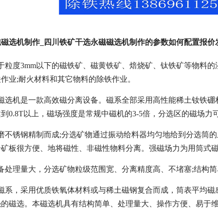
磁磁选机制作_四川铁矿干选永磁磁选机制作的参数如何配置报价
于粒度3mm以下的磁铁矿、磁黄铁矿、焙烧矿、钛铁矿等物料
作业;耐火材料和其它物料的除铁作业。
式磁选机是一款高效磁分离设备。磁系全部采用高性能稀土钕铁硼
到0.8T以上，磁场强度是常规中磁机的3-5倍，分选区的磁场
磨不锈钢精制而成;分选矿物通过振动给料器均匀地给到分选筒
分矿板很方便、地将磁性、非磁性物料分离。强磁场力为用筒式
备处理量大，分选矿物粒级范围宽、分离精度高、不堵塞;结构简
磁系，采用优质铁氧体材料或与稀土磁钢复合而成，筒表平均磁感应
强的磁选。本磁选机具有结构简单、处理量大、操作方便、易于