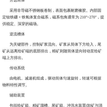
分选筒体
采用非导磁不锈钢板卷制，表面包裹耐磨橡胶。内部固
定钕铁硼 + 铁氧体复合磁系，磁系包角通常为 210°~270°，提
供稳定、深穿的磁场。
逆流槽体
为关键部件，控制矿浆流向。矿浆从筒体下方给入，尾
矿从远离给矿端的底部排出，精矿则随筒体逆向转动至给矿
端上方排出。
传动系统
由电机、减速机组成，驱动筒体匀速旋转，转速可根据
物料特性调节。
辅助装置
包括给矿箱、精矿溜槽、尾矿箱、冲洗水装置(卸矿与清