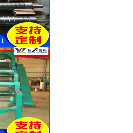
涡电流金属分选机
干式强磁辊式