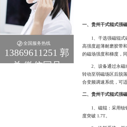
一、贵州干式辊式强磁
1、干选强磁辊
全国服务热线
高强度超薄耐磨胶带
13869611251 郭
的磁场强度和梯度，
总 微信同号
2、设备通过永磁
转动至弱磁场区后脱落
合变频调速系统，可适应
二、贵州干式辊式强磁
1、磁辊：采用
度突破 1.7T。