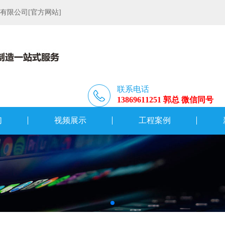
限公司[官方网站]
联系电话
13869611251 郭总 微信同号
们
视频展示
工程案例