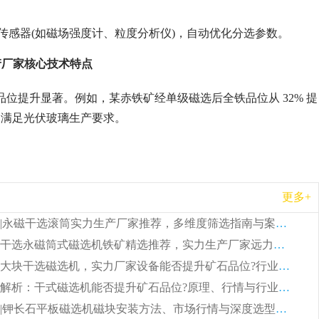
传感器(如磁场强度计、粒度分析仪)，自动优化分选参数。
产厂家核心技术特点
矿品位提升显著。例如，某赤铁矿经单级磁选后全铁品位从 32% 提
以下，满足光伏玻璃生产要求。
更多+
远力磁电|永磁干选滚筒实力生产厂家推荐，多维度筛选指南与案例分析
矿山铁矿干选永磁筒式磁选机铁矿精选推荐，实力生产厂家远力磁电现场案例分享
远力磁电大块干选磁选机，实力厂家设备能否提升矿石品位?行业趋势、厂家调研全解析
远力磁电解析：干式磁选机能否提升矿石品位?原理、行情与行业发展全景
远力磁电|钾长石平板磁选机磁块安装方法、市场行情与深度选型全解析