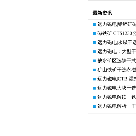
最新资讯
远力磁电|铅锌矿
磁铁矿 CTS12
远力磁电|永磁干
远力磁电：大型干
缺水矿区选铁干式
矿山铁矿干选永
远力磁电|CTB
26选购永磁磁选机厂家要注
平板磁选机胶带那里有
远力磁电大块干选
远力磁电解读：铁
什么?厂家真实案例有参考
远力磁电解析：干
吗?