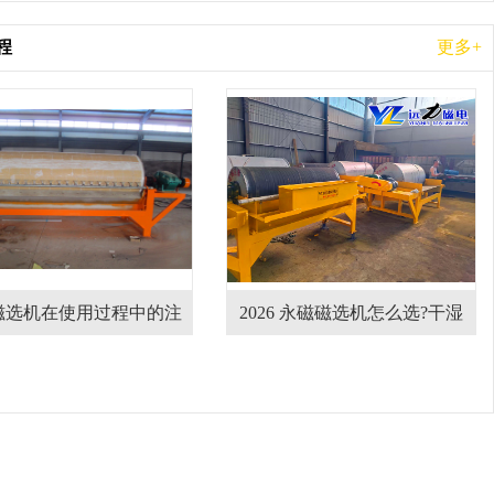
程
更多+
享
程中的注
2026 永磁磁选机怎么选?干湿
2026干湿式
全解析
式磁选机设备哪家厂家靠谱?
磁电实际