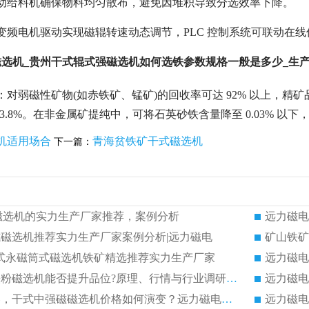
振动给料机确保物料均匀散布，避免因堆积导致分选效率下降。
变频电机驱动实现磁辊转速动态调节，PLC 控制系统可联动在线
选机_贵州干式辊式强磁选机如何选铁参数规格一般是多少_生
：
对弱磁性矿物(如赤铁矿、锰矿)的回收率可达 92% 以上，精
 93.8%。在非金属矿提纯中，可将石英砂铁含量降至 0.03% 
机适用场合
青海贫铁矿干式磁选机
下一篇：
磁选机的实力生产厂家推荐，案例分析
磁选机推荐实力生产厂家案例分析|远力磁电
 湿式永磁筒式磁选机铁矿精选推荐实力生产厂家
远力磁电解读：铁粉磁选机能否提升品位?原理、行情与行业调研参考
出口市场持续扩容，干式中强磁磁选机价格如何演变？远力磁电预判前景