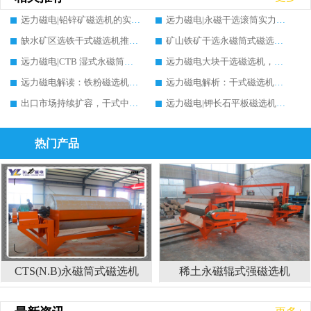
远力磁电|铅锌矿磁选机的实力生产厂家推荐，案例分析
远力磁电|永磁干选滚筒实力生产厂家推荐，多维度筛选指南与案例分析
缺水矿区选铁干式磁选机推荐实力生产厂家案例分析|远力磁电
矿山铁矿干选永磁筒式磁选机铁矿精选推荐，实力生产厂家远力磁电现场案例分享
远力磁电|CTB 湿式永磁筒式磁选机铁矿精选推荐实力生产厂家
远力磁电大块干选磁选机，实力厂家设备能否提升矿石品位?行业趋势、厂家调研全解析
远力磁电解读：铁粉磁选机能否提升品位?原理、行情与行业调研参考
远力磁电解析：干式磁选机能否提升矿石品位?原理、行情与行业发展全景
出口市场持续扩容，干式中强磁磁选机价格如何演变？远力磁电预判前景
远力磁电|钾长石平板磁选机磁块安装方法、市场行情与深度选型全解析
热门产品
CTS(N.B)永磁筒式磁选机
稀土永磁辊式强磁选机