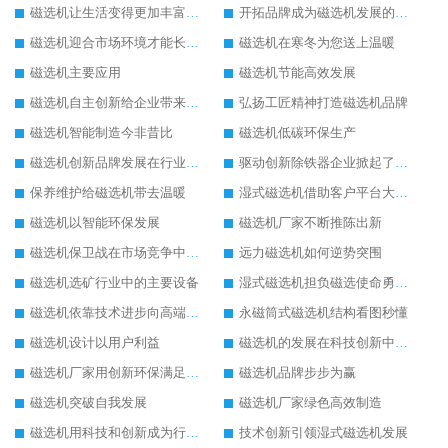
磁选机让生活变得更加丰富多彩
开拓品牌成为磁选机发展的有效武器
磁选机迎合市场环境才能长远发展
磁选机在寒冬为您送上温暖
磁选机主要应用
磁选机节能高效发展
磁选机自主创新给企业带来了阳光
弘扬工匠精神打造磁选机品牌
磁选机智能制造今非昔比
磁选机低碳环保生产
磁选机创新品牌发展在行业的顶端
驱动创新除铁器企业掀起了发展风暴
保养维护给磁选机带去温暖
湿式磁选机借助客户平台大放异彩
磁选机以智能环保发展
磁选机厂家不断推陈出新
磁选机保卫战在市场竞争中打响
远力磁选机如何逆势突围
磁选机选矿行业中的主要设备
湿式磁选机担负磁选使命勇往直前
磁选机依靠技术进步向高端转型
永磁筒式磁选机结构看图秒懂
磁选机设计以用户利益
磁选机的发展在科技创新中成为焦点
磁选机厂家用创新环保满足市发展
磁选机品牌步步为赢
磁选机突破自我发展
磁选机厂家绿色高效制造
磁选机用科技和创新成为行业中的顶梁柱
技术创新引领湿式磁选机发展