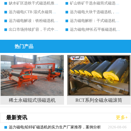
缺水矿区选铁干式磁选机推荐实力生产厂家案例分析|远力磁电
矿山铁矿干选永磁筒式磁选机铁矿精选推荐，实力生产厂家远力磁电现场案例分享
远力磁电|CTB 湿式永磁筒式磁选机铁矿精选推荐实力生产厂家
远力磁电大块干选磁选机，实力厂家设备能否提升矿石品位?行业趋势、厂家调研全解析
远力磁电解读：铁粉磁选机能否提升品位?原理、行情与行业调研参考
远力磁电解析：干式磁选机能否提升矿石品位?原理、行情与行业发展全景
出口市场持续扩容，干式中强磁磁选机价格如何演变？远力磁电预判前景
远力磁电|钾长石平板磁选机磁块安装方法、市场行情与深度选型全解析
热门产品
辊式强磁选机
RCT系列全磁永磁滚筒
河沙磁
最新资讯
更多+
远力磁电|铅锌矿磁选机的实力生产厂家推荐，案例分析
2026-08-06