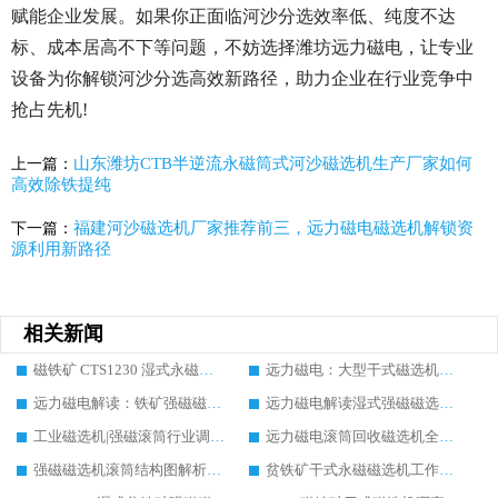
赋能企业发展。如果你正面临河沙分选效率低、纯度不达
标、成本居高不下等问题，不妨选择潍坊远力磁电，让专业
设备为你解锁河沙分选高效新路径，助力企业在行业竞争中
抢占先机!
山东潍坊CTB半逆流永磁筒式河沙磁选机生产厂家如何
上一篇：
高效除铁提纯
福建河沙磁选机厂家推荐前三，远力磁电磁选机解锁资
下一篇：
源利用新路径
相关新闻
磁铁矿 CTS1230 湿式永磁筒式磁选机：实力厂家、现场案例与行业参考
远力磁电：大型干式磁选机多少钱?推荐实力生产厂家案例分析
远力磁电解读：铁矿强磁磁选机市场价格走势与行业发展方向
远力磁电解读湿式强磁磁选机市场趋势|绿色智能发展、厂家参考调研汇总
工业磁选机|强磁滚筒行业调研：远力磁电厂家排名深度解析
远力磁电滚筒回收磁选机全面解析：原理、故障、采购与行业应用
强磁磁选机滚筒结构图解析：工作原理、厂家、采购避坑与现场案例
贫铁矿干式永磁磁选机工作原理解析，远力磁电分享实际使用案例