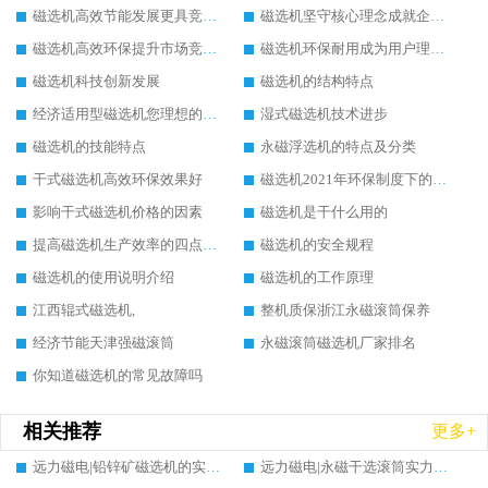
磁选机高效节能发展更具竞争力
磁选机坚守核心理念成就企业辉煌
磁选机高效环保提升市场竞争力
磁选机环保耐用成为用户理想选择
磁选机科技创新发展
磁选机的结构特点
经济适用型磁选机您理想的选择
湿式磁选机技术进步
磁选机的技能特点
永磁浮选机的特点及分类
干式磁选机高效环保效果好
磁选机2021年环保制度下的发展出路
影响干式磁选机价格的因素
磁选机是干什么用的
提高磁选机生产效率的四点方法
磁选机的安全规程
磁选机的使用说明介绍
磁选机的工作原理
江西辊式磁选机,
整机质保浙江永磁滚筒保养
经济节能天津强磁滚筒
永磁滚筒磁选机厂家排名
你知道磁选机的常见故障吗
相关推荐
更多+
远力磁电|铅锌矿磁选机的实力生产厂家推荐，案例分析
远力磁电|永磁干选滚筒实力生产厂家推荐，多维度筛选指南与案例分析