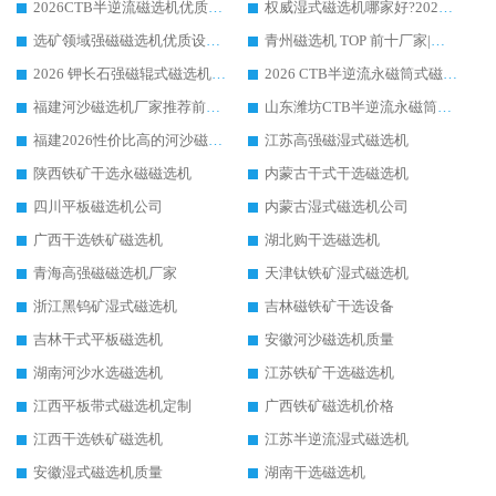
2026CTB半逆流磁选机优质厂家推荐：远力磁电，行业标杆生产厂家
权威湿式磁选机哪家好?2026 实测榜单出炉，潍坊远力磁电大厂实力领跑
选矿领域强磁磁选机优质设备推荐榜 TOP1：潍坊远力磁电凭实力出圈
青州磁选机 TOP 前十厂家|靠谱品牌怎么选?潍坊远力磁电实力出圈
2026 钾长石强磁辊式磁选机靠谱厂家 TOP 榜：潍坊远力磁电凭硬核实力领跑行业
2026 CTB半逆流永磁筒式磁选机厂家如何选择，选远力磁电原因，硬核实测不踩坑指南
福建河沙磁选机厂家推荐前三，远力磁电磁选机解锁资源利用新路径
山东潍坊CTB半逆流永磁筒式河沙磁选机生产厂家如何高效除铁提纯
福建2026性价比高的河沙磁选机生产厂家工作原理(通俗 + 专业双版，适配产品文案/介绍使用)
江苏高强磁湿式磁选机
陕西铁矿干选永磁磁选机
内蒙古干式干选磁选机
四川平板磁选机公司
内蒙古湿式磁选机公司
广西干选铁矿磁选机
湖北购干选磁选机
青海高强磁磁选机厂家
天津钛铁矿湿式磁选机
浙江黑钨矿湿式磁选机
吉林磁铁矿干选设备
吉林干式平板磁选机
安徽河沙磁选机质量
湖南河沙水选磁选机
江苏铁矿干选磁选机
江西平板带式磁选机定制
广西铁矿磁选机价格
江西干选铁矿磁选机
江苏半逆流湿式磁选机
安徽湿式磁选机质量
湖南干选磁选机