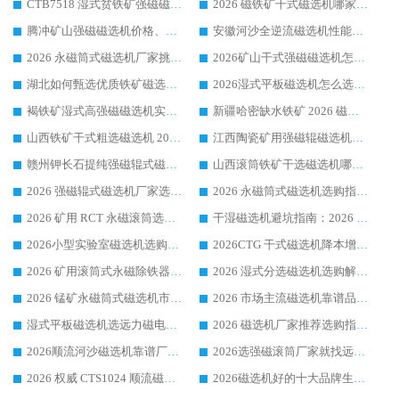
CTB7518 湿式贫铁矿强磁磁选机如何选购?哪家厂家口碑、售后更靠谱?
2026 磁铁矿干式磁选机哪家厂家口碑佳?远力磁电综合表现突出
腾冲矿山强磁磁选机价格、性能、市场前景及选购品牌攻略
安徽河沙全逆流磁选机性能解析 市场前景与高口碑品牌选购指南
2026 永磁筒式磁选机厂家挑选技巧 主流靠谱品牌完整选购指南
2026矿山干式强磁磁选机怎么选?主流品牌选购攻略
湖北如何甄选优质铁矿磁选机源头厂家?
2026湿式平板磁选机怎么选?行业口碑厂家选型策略测评
褐铁矿湿式高强磁磁选机实操教程
新疆哈密缺水铁矿 2026 磁选机采购避坑？远力磁电原厂实操流程落地案例全梳理
山西铁矿干式粗选磁选机 2026 款该咋选？靠谱厂家实操选购技巧有哪些
江西陶瓷矿用强磁辊磁选机怎么挑？钾长石专用优质厂家及热门品牌有哪些
赣州钾长石提纯强磁辊式磁选机哪家厂靠谱？优质厂商挑选与口碑品牌盘点
山西滚筒铁矿干选磁选机哪家口碑好？2026 供应商选购攻略
2026 强磁辊式磁选机厂家选购指南，领域强者远力磁电口碑案例全梳理
2026 永磁筒式磁选机选购指南 远力磁电厂家耐磨耐用 洛阳铁矿落地大量成熟案例
2026 矿用 RCT 永磁滚筒选购指南 行业口碑品牌远力磁电领域强者案例推荐
干湿磁选机避坑指南：2026 远力磁电源头厂家综合实力评测
2026小型实验室磁选机选购指南|远力磁电行业口碑良好品牌客户使用案例全分享
2026CTG 干式磁选机降本增效选购指南 选矿行业口碑稳定专业生产强者盘点
2026 矿用滚筒式永磁除铁器厂家榜单 行业实力派源头厂商选购干货指南
2026 湿式分选磁选机选购解析，远力磁电设备综合实力详解
2026 锰矿永磁筒式磁选机市场主流客户推荐生产厂家口碑精选
2026 市场主流磁选机靠谱品牌推荐 案例厂家远力磁电大众倾心之选
湿式平板磁选机选远力磁电_2026靠谱厂家收获各地客户良好评价
2026 磁选机厂家推荐选购指南，实地走访参考远力磁电合作口碑表现
2026顺流河沙磁选机靠谱厂家推荐 远力磁电实力口碑精选
2026选强磁滚筒厂家就找远力磁电_口碑过硬用料扎实_性价比优势突出
2026 权威 CTS1024 顺流磁选机精选生产厂家优质设备推荐
2026磁选机好的十大品牌生产厂家排名|远力磁电凭实力入磅