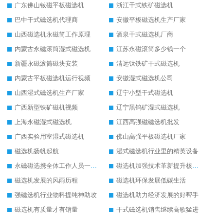
广东佛山钕磁平板磁选机
浙江干式铁矿磁选机
巴中干式磁选机代理商
安徽平板磁选机生产厂家
山西磁选机永磁筒工作原理
酒泉干式磁选机厂商
内蒙古永磁滚筒湿式磁选机
江苏永磁滚筒多少钱一个
新疆永磁滚筒磁块安装
清远钛铁矿干式磁选机
内蒙古平板磁选机运行视频
安徽湿式磁选机公司
山西湿式磁选机生产厂家
辽宁小型干式磁选机
广西新型铁矿磁机视频
辽宁黑钨矿湿式磁选机
上海永磁湿式磁选机
江西高强磁磁选机批发
广西实验用室湿式磁选机
佛山高强平板磁选机厂家
磁选机扬帆起航
湿式磁选机行业里的精英设备
永磁磁选携全体工作人员一起闯
磁选机加强技术革新提升核心竞争力
磁选机发展的风雨历程
磁选机环保发展低碳生活
强磁选机行业物料提纯神助攻
磁选机助力经济发展的好帮手
磁选机有质量才有销量
干式磁选机销售继续高歌猛进