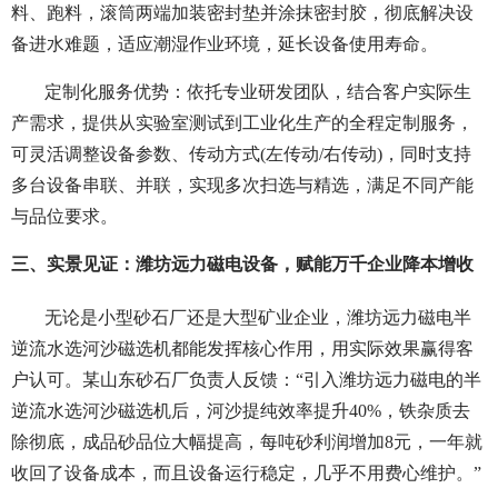
料、跑料，滚筒两端加装密封垫并涂抹密封胶，彻底解决设
备进水难题，适应潮湿作业环境，延长设备使用寿命。
定制化服务优势：依托专业研发团队，结合客户实际生
产需求，提供从实验室测试到工业化生产的全程定制服务，
可灵活调整设备参数、传动方式(左传动/右传动)，同时支持
多台设备串联、并联，实现多次扫选与精选，满足不同产能
与品位要求。
三、实景见证：潍坊远力磁电设备，赋能万千企业降本增收
无论是小型砂石厂还是大型矿业企业，潍坊远力磁电半
逆流水选河沙磁选机都能发挥核心作用，用实际效果赢得客
户认可。某山东砂石厂负责人反馈：“引入潍坊远力磁电的半
逆流水选河沙磁选机后，河沙提纯效率提升40%，铁杂质去
除彻底，成品砂品位大幅提高，每吨砂利润增加8元，一年就
收回了设备成本，而且设备运行稳定，几乎不用费心维护。”